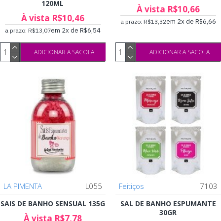
120ML
À vista R$10,66
À vista R$10,46
em 2x de R$6,66
a prazo: R$13,32
em 2x de R$6,54
a prazo: R$13,07
ADICIONAR A SACOLA
ADICIONAR A SACOLA
LA PIMENTA
L055
Feitiços
7103
SAIS DE BANHO SENSUAL 135G
SAL DE BANHO ESPUMANTE
30GR
À vista R$7,78