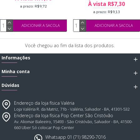
À vista R$7,30
a prazo: R$9,72
a prazo: R$9,13
ADICIONAR A SACOLA
ADICIONAR A SACOLA
Você chegou ao fim da lista dos produtos.
Informações
Minha conta
Dúvidas
Endereço da loja física Valéria
Loja Valéria R. da Matriz, 71b - Valéria, Salvador - BA, 41301-532
Endereço da loja física Pop Center São Cristóvão
Av. Aliomar Baleeiro, 15493 - São Cristóvão, Salvador - BA, 41500-
660 Uber Só colocar Pop Center
Whatsapp 01 (71) 98290-7016