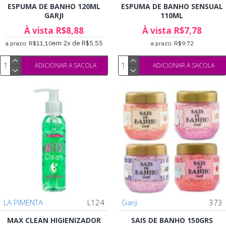
ESPUMA DE BANHO 120ML
ESPUMA DE BANHO SENSUAL
GARJI
110ML
À vista R$8,88
À vista R$7,78
em 2x de R$5,55
a prazo: R$11,10
a prazo: R$9,72
ADICIONAR A SACOLA
ADICIONAR A SACOLA
LA PIMENTA
L124
Garji
373
MAX CLEAN HIGIENIZADOR
SAIS DE BANHO 150GRS