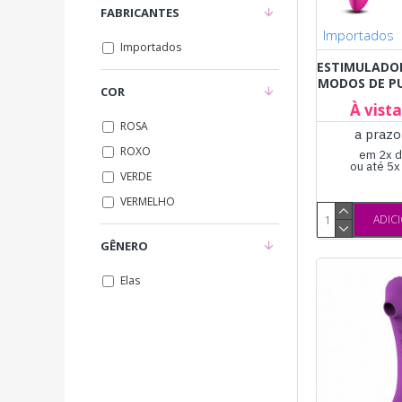
FABRICANTES
Importados
Importados
ESTIMULADOR
MODOS DE P
COR
À vist
ROSA
a prazo
ROXO
em 2x d
ou até 5
VERDE
VERMELHO
ADIC
GÊNERO
Elas