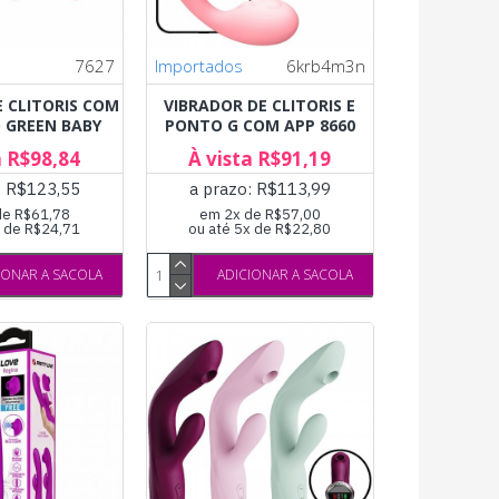
7627
Importados
6krb4m3n
E CLITORIS COM
VIBRADOR DE CLITORIS E
 GREEN BABY
PONTO G COM APP 8660
a R$98,84
À vista R$91,19
: R$123,55
a prazo: R$113,99
de R$61,78
em 2x de R$57,00
x de R$24,71
ou até 5x de R$22,80
IONAR A SACOLA
ADICIONAR A SACOLA