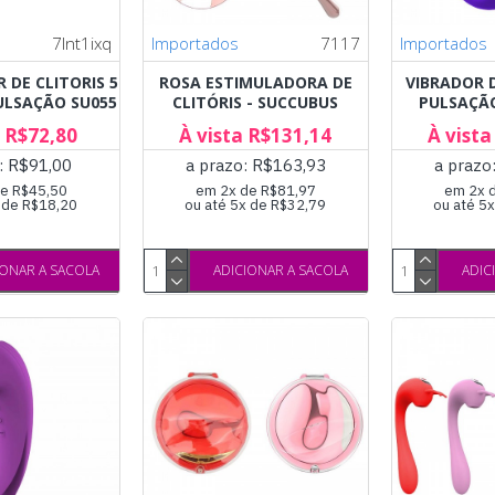
7lnt1ixq
Importados
7117
Importados
 DE CLITORIS 5
ROSA ESTIMULADORA DE
VIBRADOR 
ULSAÇÃO SU055
CLITÓRIS - SUCCUBUS
PULSAÇÃO
a R$72,80
À vista R$131,14
À vista
: R$91,00
a prazo: R$163,93
a prazo
e R$45,50
em 2x de R$81,97
em 2x 
x de R$18,20
ou até 5x de R$32,79
ou até 5
IONAR A SACOLA
ADICIONAR A SACOLA
ADIC