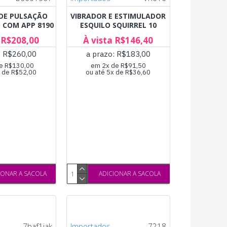
DE PULSAÇÃO
VIBRADOR E ESTIMULADOR
 COM APP 8190
ESQUILO SQUIRREL 10
 R$208,00
À vista R$146,40
: R$260,00
a prazo: R$183,00
e R$130,00
em 2x de R$91,50
x de R$52,00
ou até 5x de R$36,60
IONAR A SACOLA
ADICIONAR A SACOLA
7baf1jak
Importados
7218