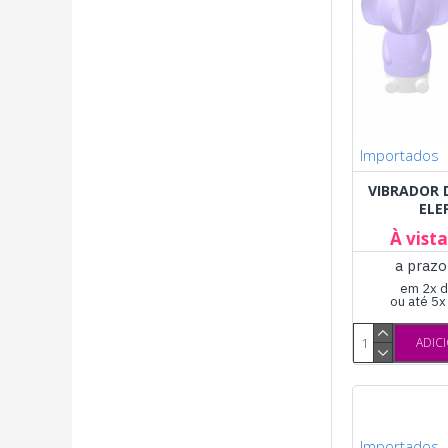
Importados
VIBRADOR 
ELE
À vist
a prazo
em 2x d
ou até 5
ADIC
Importados