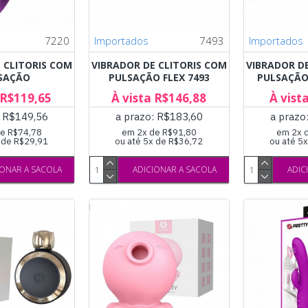
7220
Importados
7493
Importados
 CLITORIS COM
VIBRADOR DE CLITORIS COM
VIBRADOR D
SAÇÃO
PULSAÇÃO FLEX 7493
PULSAÇÃO
 R$119,65
À vista R$146,88
À vist
: R$149,56
a prazo: R$183,60
a prazo
e R$74,78
em 2x de R$91,80
em 2x 
x de R$29,91
ou até 5x de R$36,72
ou até 5
IONAR A SACOLA
ADICIONAR A SACOLA
ADIC