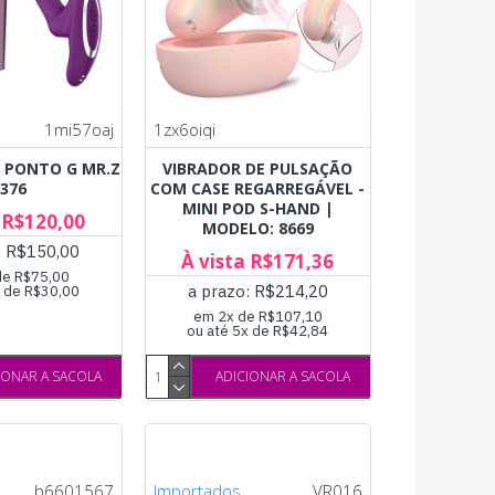
1mi57oaj
1zx6oiqi
E PONTO G MR.Z
VIBRADOR DE PULSAÇÃO
7376
COM CASE REGARREGÁVEL -
MINI POD S-HAND |
 R$120,00
MODELO: 8669
: R$150,00
À vista R$171,36
de R$75,00
a prazo: R$214,20
x de R$30,00
em 2x de R$107,10
ou até 5x de R$42,84
IONAR A SACOLA
ADICIONAR A SACOLA
b6601567
Importados
VR016