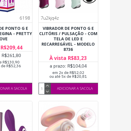
6198
7u2kjq4z
DE PONTO G E
VIBRADOR DE PONTO G E
EGINA - PRETTY
CLITÓRIS / PULSAÇÃO - COM
OVE
TELA DE LED E
RECARREGÁVEL - MODELO
 R$209,44
8736
: R$261,80
À vista R$83,23
e R$130,90
a prazo: R$104,04
x de R$52,36
em 2x de R$52,02
ou até 5x de R$20,81
IONAR A SACOLA
ADICIONAR A SACOLA