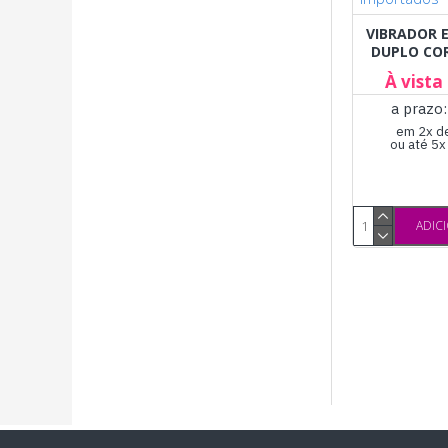
VIBRADOR 
DUPLO CO
À vista
a prazo
em 2x d
ou até 5
ADIC