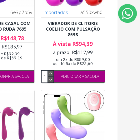
6e3p7b5v
Importados
a550xwh0
DE CASAL COM
VIBRADOR DE CLITORIS
 RUDA 7695
COELHO COM PULSAÇÃO
8598
 R$148,78
À vista R$94,39
: R$185,97
a prazo: R$117,99
de R$92,99
x de R$37,19
em 2x de R$59,00
ou até 5x de R$23,60
IONAR A SACOLA
ADICIONAR A SACOLA