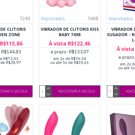
7245
Importados
7498
Importados
DE CLITORIS
VIBRADOR DE CLITORIS KISS
VIBRADOR 
DEN ZONE
BABY 7498
SUGADOR - R
L
 R$115,86
À vista R$122,46
À vista
: R$144,83
a prazo: R$153,07
a prazo
e R$72,42
em 2x de R$76,54
x de R$28,97
ou até 5x de R$30,61
em 2x d
ou até 5
IONAR A SACOLA
ADICIONAR A SACOLA
ADIC