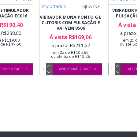
Importados
6jt6vxpa
ESTIMULADOR
VIBRADOR 
RAÇÃO EC016
PULSAÇÃO
VIBRADOR MONA PONTO G E
CLITORIS COM PULSAÇÃO E
 R$190,40
À vista
VAI VEM 8506
: R$238,00
a prazo
À vista R$169,06
e R$119,00
em 2x 
x de R$47,60
ou até 5
a prazo: R$211,32
em 2x de R$105,66
ou até 5x de R$42,26
IONAR A SACOLA
ADICIONAR A SACOLA
ADIC