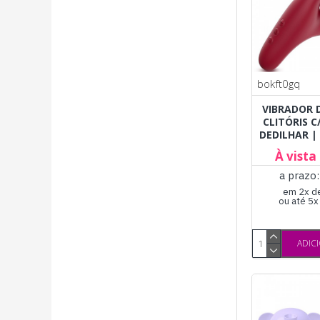
bokft0gq
VIBRADOR 
CLITÓRIS C
DEDILHAR |
À vista
a prazo
em 2x d
ou até 5
ADIC