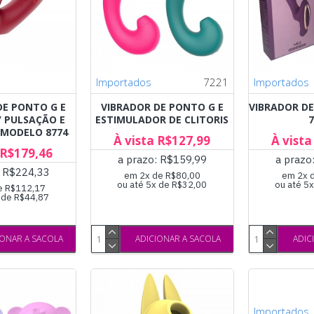
Importados
7221
Importados
DE PONTO G E
VIBRADOR DE PONTO G E
VIBRADOR D
/ PULSAÇÃO E
ESTIMULADOR DE CLITORIS
 MODELO 8774
À vista R$127,99
À vista
 R$179,46
a prazo: R$159,99
a prazo
: R$224,33
em 2x de R$80,00
em 2x 
ou até 5x de R$32,00
ou até 5
e R$112,17
x de R$44,87
IONAR A SACOLA
ADICIONAR A SACOLA
ADIC
Importados