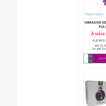
Importados
VIBRADOR DE
PUL
À vista
a prazo
em 2x d
ou até 5
ADIC