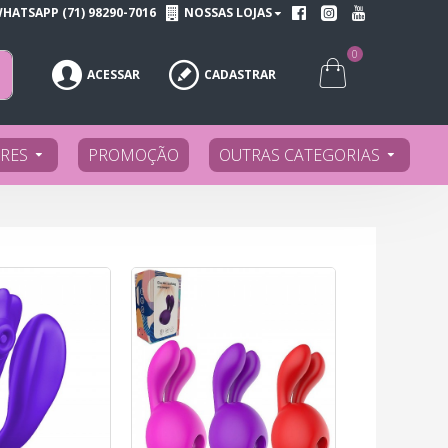
HATSAPP (71) 98290-7016
NOSSAS LOJAS
0
ACESSAR
CADASTRAR
RES
PROMOÇÃO
OUTRAS CATEGORIAS