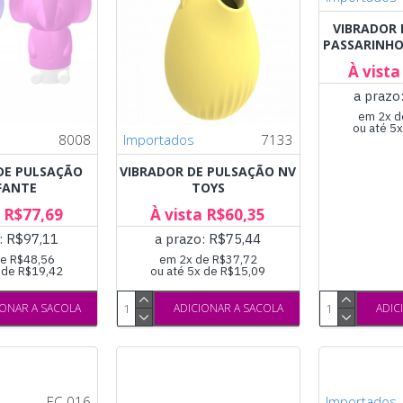
VIBRADOR 
PASSARINHO
À vista
a prazo
em 2x d
ou até 5
8008
Importados
7133
DE PULSAÇÃO
VIBRADOR DE PULSAÇÃO NV
FANTE
TOYS
a R$77,69
À vista R$60,35
: R$97,11
a prazo: R$75,44
e R$48,56
em 2x de R$37,72
x de R$19,42
ou até 5x de R$15,09
IONAR A SACOLA
ADICIONAR A SACOLA
ADIC
EC-016
Importados