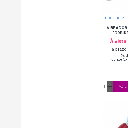
Importados
VIBRADOR 
FORBID
À vista
a prazo
em 2x d
ou até 5
ADIC