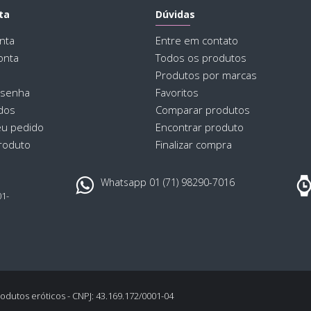
ta
Dúvidas
nta
Entre em contato
onta
Todos os produtos
Produtos por marcas
 senha
Favoritos
dos
Comparar produtos
eu pedido
Encontrar produto
roduto
Finalizar compra
Whatsapp 01 (71) 98290-7016
01-
,
odutos eróticos - CNPJ: 43.169.172/0001-04