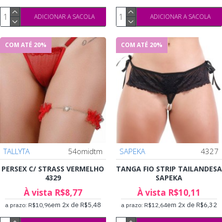
ADICIONAR A SACOLA
ADICIONAR A SACOLA
COM ATÉ 20%
COM ATÉ 20%
TALLYTA
54omidtm
SAPEKA
4327
PERSEX C/ STRASS VERMELHO
TANGA FIO STRIP TAILANDESA
4329
SAPEKA
À vista R$8,77
À vista R$10,11
em 2x de R$5,48
em 2x de R$6,32
a prazo: R$10,96
a prazo: R$12,64