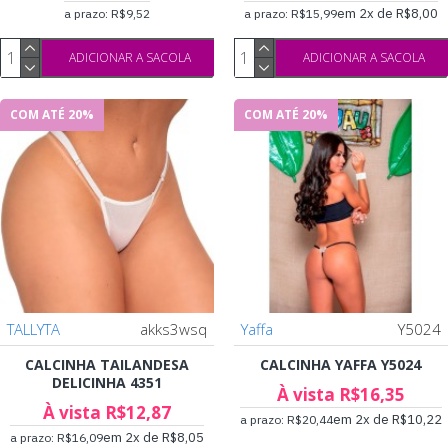
em 2x de R$8,00
a prazo: R$9,52
a prazo: R$15,99
ADICIONAR A SACOLA
ADICIONAR A SACOLA
COM ATÉ 20%
COM ATÉ 20%
TALLYTA
akks3wsq
Yaffa
Y5024
CALCINHA TAILANDESA
CALCINHA YAFFA Y5024
DELICINHA 4351
À vista R$16,35
À vista R$12,87
em 2x de R$10,22
a prazo: R$20,44
em 2x de R$8,05
a prazo: R$16,09