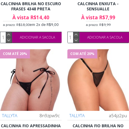
CALCINHA BRILHA NO ESCURO
CALCINHA ENXUTA -
FRASES 4348 PRETA
SENSUALLE
À vista R$14,40
À vista R$7,99
em 2x de R$9,00
a prazo: R$18,00
a prazo: R$9,99
ADICIONAR A SACOLA
ADICIONAR A SACOLA
COM ATÉ 20%
COM ATÉ 20%
TALLYTA
8n9zpw9c
TALLYTA
a54jz2pu
CALCINHA FIO APRESSADINHA
CALCINHA FIO BRILHA NO