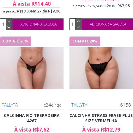
À vista R$14,40
em 2x de R$7,98
a prazo: R$15,96
em 2x de R$9,00
a prazo: R$18,00
ADICIONAR A SACOLA
ADICIONAR A SACOLA
COM ATÉ 20%
COM ATÉ 20%
TALLYTA
c24elrqa
TALLYTA
6158
CALCINHA FIO TREPADEIRA
CALCINHA STRASS FRASE PLUS
4267
SIZE VERMELHA
À vista R$7,62
À vista R$12,79