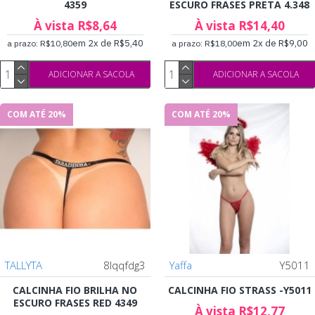
4359
ESCURO FRASES PRETA 4.348
À vista R$8,64
À vista R$14,40
em 2x de R$5,40
em 2x de R$9,00
a prazo: R$10,80
a prazo: R$18,00
ADICIONAR A SACOLA
ADICIONAR A SACOLA
COM ATÉ 20%
COM ATÉ 20%
TALLYTA
8lqqfdg3
Yaffa
Y5011
CALCINHA FIO BRILHA NO
CALCINHA FIO STRASS -Y5011
ESCURO FRASES RED 4349
À vista R$12,77