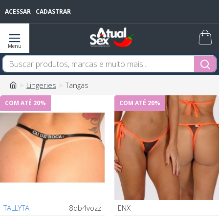
ACESSAR
CADASTRAR
Lingeries
Tangas
COM ATÉ 20%
COM ATÉ 20%
TALLYTA
8qb4vozz
ENX