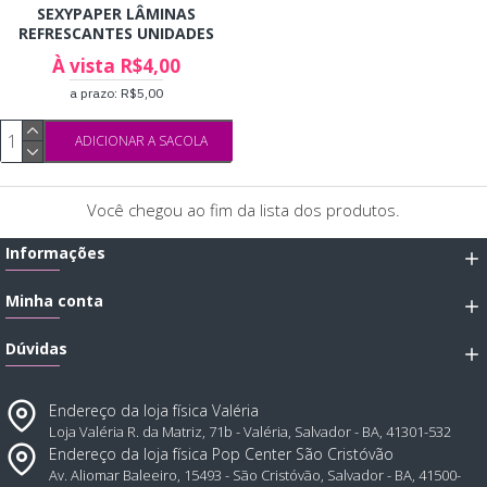
SEXYPAPER LÂMINAS
REFRESCANTES UNIDADES
À vista R$4,00
a prazo: R$5,00
ADICIONAR A SACOLA
Você chegou ao fim da lista dos produtos.
Informações
Minha conta
Dúvidas
Endereço da loja física Valéria
Loja Valéria R. da Matriz, 71b - Valéria, Salvador - BA, 41301-532
Endereço da loja física Pop Center São Cristóvão
Av. Aliomar Baleeiro, 15493 - São Cristóvão, Salvador - BA, 41500-