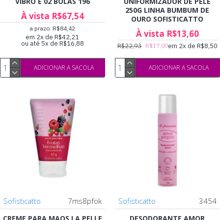
VIBRO E 02 BOLAS 196
UNIFORMIZADOR DE PELE
250G LINHA BUMBUM DE
À vista R$67,54
OURO SOFISTICATTO
a prazo: R$84,42
À vista R$13,60
em 2x de R$42,21
ou até 5x de R$16,88
R$22,93
em 2x de R$8,50
R$17,00
ADICIONAR A SACOLA
ADICIONAR A SACOLA
Sofisticatto
7ms8pfok
Sofisticatto
3454
CREME PARA MAOS LA PELLE
DESODORANTE AMOR