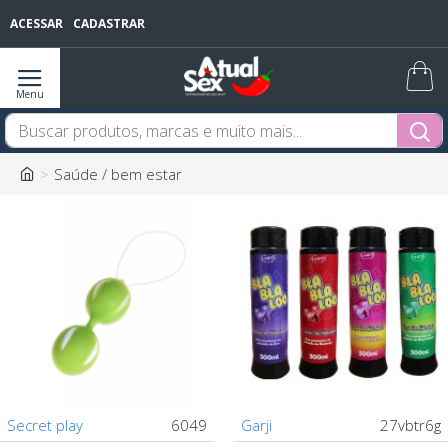
ACESSAR
CADASTRAR
Saúde / bem estar
Secret play
6049
Garji
27vbtr6g