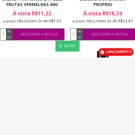
FRUTAS VERMELHAS 60G
PROPRIO
À vista R$11,22
À vista R$18,34
em 2x de R$7,01
em 2x de R$11,47
a prazo: R$14,02
a prazo: R$22,93
ADICIONAR A SACOLA
ADICIONAR A SACOLA
FILTRO
LANÇAMENTO
Garji
DESOD
Sofisticatto
6tb5ad5q
DESODORANTE INTIMO DE
DESODORANTE INTIMO
BOLSA 25ML
MADAME S COM JATO SECO