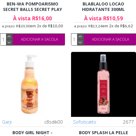
BEN-WA POMPOARISMO
BLABLALOO LOCAO
SECRET BALLS SECRET PLAY
HIDRATANTE 300ML
À vista R$16,00
À vista R$10,59
em 2x de R$10,00
em 2x de R$6,62
a prazo: R$20,00
a prazo: R$13,24
ADICIONAR A SACOLA
ADICIONAR A SACOLA
Garji
c8sdik00
Sofisticatto
2677
BODY GIRL NIGHT -
BODY SPLASH LA PELLE