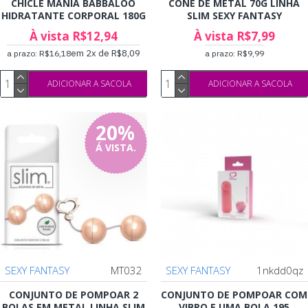
CHICLE MANIA BABBALOO
CONE DE METAL 70G LINHA
HIDRATANTE CORPORAL 180G
SLIM SEXY FANTASY
À vista R$12,94
À vista R$7,99
em 2x de R$8,09
a prazo: R$16,18
a prazo: R$9,99
ADICIONAR A SACOLA
ADICIONAR A SACOLA
20%
Á VISTA.
SEXY FANTASY
MT032
SEXY FANTASY
1nkdd0qz
CONJUNTO DE POMPOAR 2
CONJUNTO DE POMPOAR COM
BOLAS EM METAL LINHA SLIM
VIBRO E UMA BOLA 195