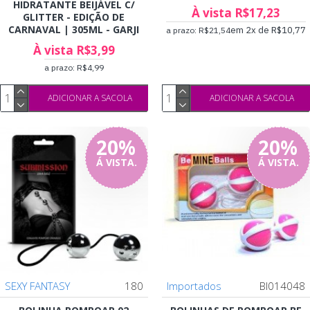
HIDRATANTE BEIJÁVEL C/
À vista R$17,23
GLITTER - EDIÇÃO DE
CARNAVAL | 305ML - GARJI
em 2x de R$10,77
a prazo: R$21,54
À vista R$3,99
a prazo: R$4,99
ADICIONAR A SACOLA
ADICIONAR A SACOLA
20%
20%
Á VISTA.
Á VISTA.
SEXY FANTASY
180
Importados
BI014048