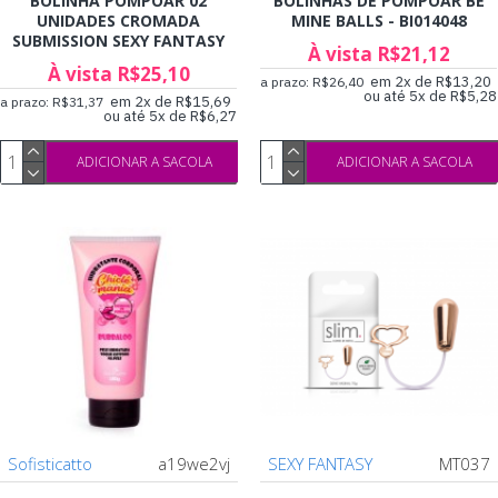
BOLINHA POMPOAR 02
BOLINHAS DE POMPOAR BE
UNIDADES CROMADA
MINE BALLS - BI014048
SUBMISSION SEXY FANTASY
À vista R$21,12
À vista R$25,10
em 2x de R$13,20
a prazo: R$26,40
ou até 5x de R$5,28
em 2x de R$15,69
a prazo: R$31,37
ou até 5x de R$6,27
ADICIONAR A SACOLA
ADICIONAR A SACOLA
Sofisticatto
a19we2vj
SEXY FANTASY
MT037