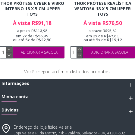
THOR PRÓTESE CYBER E VIBRO
THOR PRÓTESE REALÍSTICA
INTERNO 18 X 5 CM UPPER
VENTOSA 18 X 5 CM UPPER
TOYS
TOYS
À vista R$91,18
À vista R$76,50
a prazo: R$113,98
a prazo: R$95,62
em 2x de R$56,99
em 2x de R$47,81
ou até 5x de R$22,80
ou até 5x de R$19,12
ADICIONAR A SACOLA
ADICIONAR A SACOLA
Você chegou ao fim da lista dos produtos.
Informações
Minha conta
Dúvidas
Endereço da loja física Valéria
Loja Valéria R. da Matriz, 71b - Valéria, Salvador - BA, 41301-532