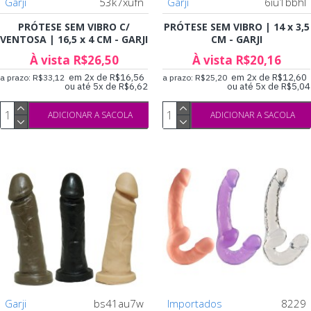
Garji
53k7xufn
Garji
6iu1bbhl
PRÓTESE SEM VIBRO C/
PRÓTESE SEM VIBRO | 14 x 3,5
VENTOSA | 16,5 x 4 CM - GARJI
CM - GARJI
À vista R$26,50
À vista R$20,16
em 2x de R$16,56
em 2x de R$12,60
a prazo: R$33,12
a prazo: R$25,20
ou até 5x de R$6,62
ou até 5x de R$5,04
ADICIONAR A SACOLA
ADICIONAR A SACOLA
Garji
bs41au7w
Importados
8229