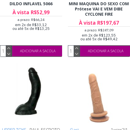
DILDO INFLAVEL 5066
MINI MAQUINA DO SEXO COM
Prótese VAI E VEM DIBE
À vista R$52,99
CYCLONE FIRE
a prazo: R$66,24
À vista R$197,67
em 2x de R$33,12
ou até 5x de R$13,25
a prazo: R$247,09
em 2x de R$123,55
ou até 5x de R$49,42
ADICIONAR A SACOLA
ADICIONAR A SACOLA
UPPER TOYS
PAUL ESCROTO
Garji
1wior2l1