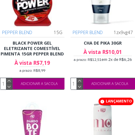
PEPPER BLEND
15G
PEPPER BLEND
1zx9vg47
BLACK POWER GEL
CHA DE PIKA 30GR
ELETRIZANTE COMESTÍVEL
À vista R$10,01
PIMENTA 15GR PEPPER BLEND
em 2x de R$6,26
a prazo: R$12,51
À vista R$7,19
a prazo: R$8,99
ADICIONAR A SACOLA
ADICIONAR A SACOLA
LANÇAMENTO