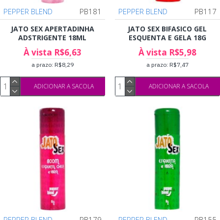
PEPPER BLEND
PB181
PEPPER BLEND
PB117
JATO SEX APERTADINHA
JATO SEX BIFASICO GEL
ADSTRIGENTE 18ML
ESQUENTA E GELA 18G
À vista R$6,63
À vista R$5,98
a prazo: R$8,29
a prazo: R$7,47
ADICIONAR A SACOLA
ADICIONAR A SACOLA
PEPPER BLEND
PB179
PEPPER BLEND
PB155