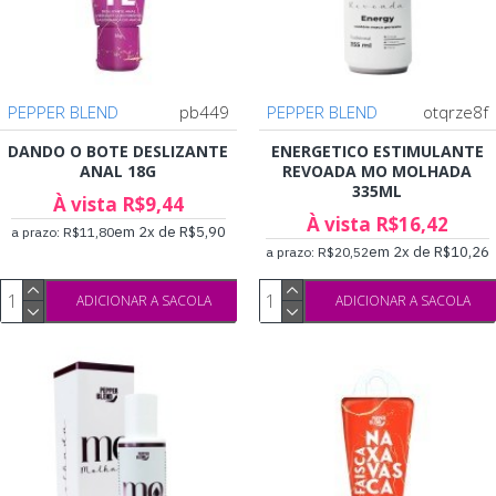
PEPPER BLEND
pb449
PEPPER BLEND
otqrze8f
DANDO O BOTE DESLIZANTE
ENERGETICO ESTIMULANTE
ANAL 18G
REVOADA MO MOLHADA
335ML
À vista R$9,44
À vista R$16,42
em 2x de R$5,90
a prazo: R$11,80
em 2x de R$10,26
a prazo: R$20,52
ADICIONAR A SACOLA
ADICIONAR A SACOLA