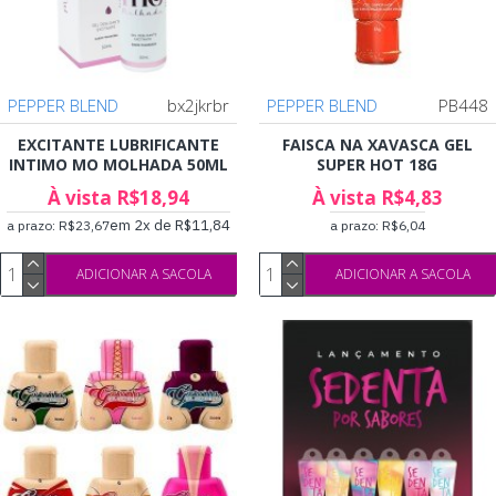
PEPPER BLEND
bx2jkrbr
PEPPER BLEND
PB448
EXCITANTE LUBRIFICANTE
FAISCA NA XAVASCA GEL
INTIMO MO MOLHADA 50ML
SUPER HOT 18G
À vista R$18,94
À vista R$4,83
em 2x de R$11,84
a prazo: R$23,67
a prazo: R$6,04
ADICIONAR A SACOLA
ADICIONAR A SACOLA