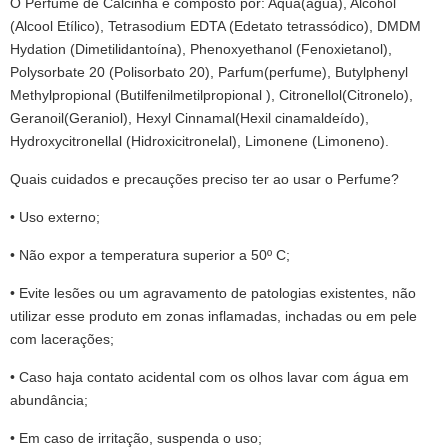
O Perfume de Calcinha é composto por: Aqua(água), Alcohol
(Alcool Etílico), Tetrasodium EDTA (Edetato tetrassódico), DMDM
Hydation (Dimetilidantoína), Phenoxyethanol (Fenoxietanol),
Polysorbate 20 (Polisorbato 20), Parfum(perfume), Butylphenyl
Methylpropional (Butilfenilmetilpropional ), Citronellol(Citronelo),
Geranoil(Geraniol), Hexyl Cinnamal(Hexil cinamaldeído),
Hydroxycitronellal (Hidroxicitronelal), Limonene (Limoneno).
Quais cuidados e precauções preciso ter ao usar o Perfume?
• Uso externo;
• Não expor a temperatura superior a 50º C;
• Evite lesões ou um agravamento de patologias existentes, não
utilizar esse produto em zonas inflamadas, inchadas ou em pele
com lacerações;
• Caso haja contato acidental com os olhos lavar com água em
abundância;
• Em caso de irritação, suspenda o uso;