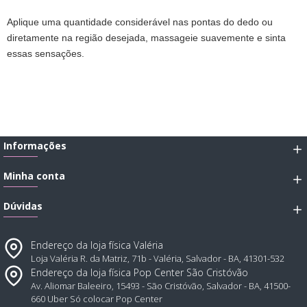
Aplique uma quantidade considerável nas pontas do dedo ou
diretamente na região desejada, massageie suavemente e sinta
essas sensações.
Informações
Minha conta
Dúvidas
Endereço da loja física Valéria
Loja Valéria R. da Matriz, 71b - Valéria, Salvador - BA, 41301-532
Endereço da loja física Pop Center São Cristóvão
Av. Aliomar Baleeiro, 15493 - São Cristóvão, Salvador - BA, 41500-
660 Uber Só colocar Pop Center