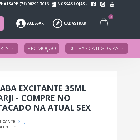
HATSAPP (71) 98290-7016
NOSSAS LOJAS
0
ACESSAR
CADASTRAR
RES
PROMOÇÃO
OUTRAS CATEGORIAS
IABA EXCITANTE 35ML
ARJI - COMPRE NO
TACADO NA ATUAL SEX
Garji
RICANTE:
ELO:
271