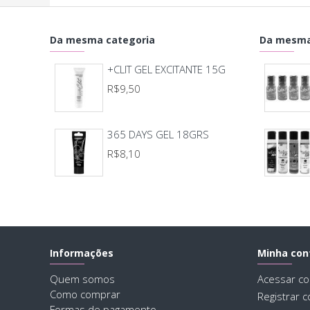
Da mesma categoria
Da mesma
+CLIT GEL EXCITANTE 15G
R$9,50
365 DAYS GEL 18GRS
R$8,10
Informações
Minha con
Quem somos
Acessar co
Como comprar
Registrar c
Formas de pagamento