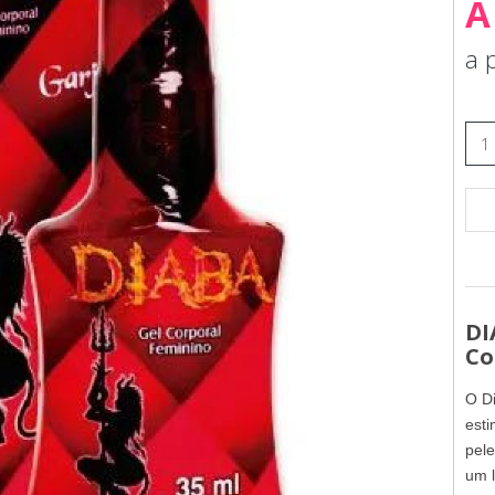
À
a 
DI
Co
O D
esti
pele
um l