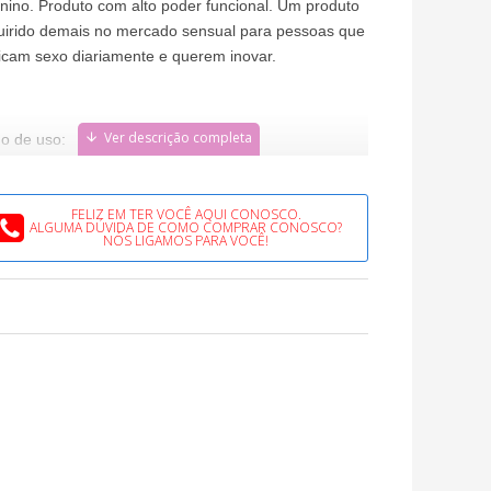
nino. Produto com alto poder funcional. Um produto
uirido demais no mercado sensual para pessoas que
icam sexo diariamente e querem inovar.
o de uso:
que no local desejado, massageie com a ponta dos
os suavemente e aguarde alguns instantes para
FELIZ EM TER VOCÊ AQUI CONOSCO.
ALGUMA DÚVIDA DE COMO COMPRAR CONOSCO?
çar a sentir a sensação e depois é só cair de boca
NÓS LIGAMOS PARA VOCÊ!
 um delicioso aroma.
sação:
irá o local aplicado esquentar, esfriar e aumentar o
er.
a Técnica:
tém 35ml;