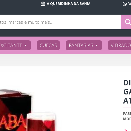
A QUERIDINHA DA BAHIA
W
EXCITANTE
CUECAS
FANTASIAS
VIBRADO
D
G
A
FAB
MOD