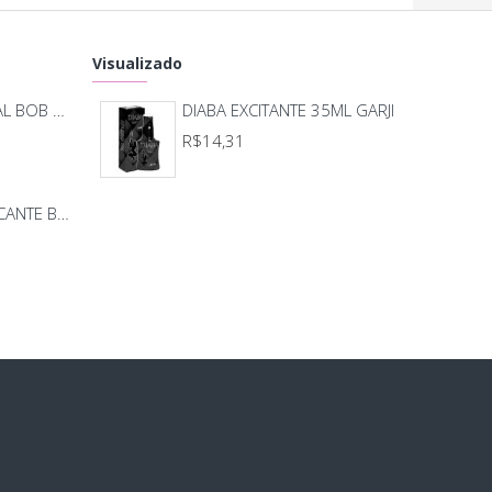
y;
Visualizado
MASSAGEADOR ANAL BOB DEEP BLUE - LELO
DIABA EXCITANTE 35ML GARJI
R$14,31
BODY BEIJO PROVOCANTE BRANCO 592