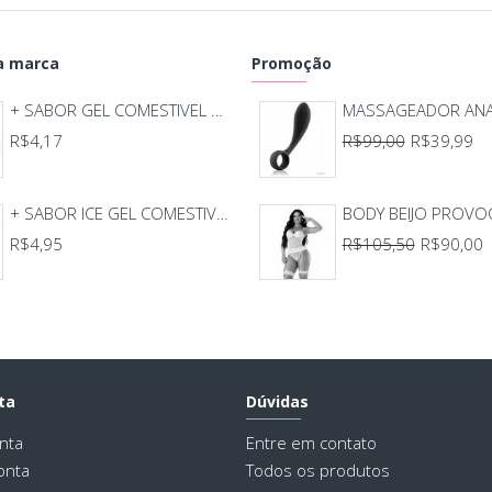
Spra
 marca
Promoção
+ SABOR GEL COMESTIVEL HOT E OU ICE 15ML GARJI
R$4,17
R$99,00
R$39,99
+ SABOR ICE GEL COMESTIVEL 25ML
R$4,95
R$105,50
R$90,00
ta
Dúvidas
nta
Entre em contato
onta
Todos os produtos