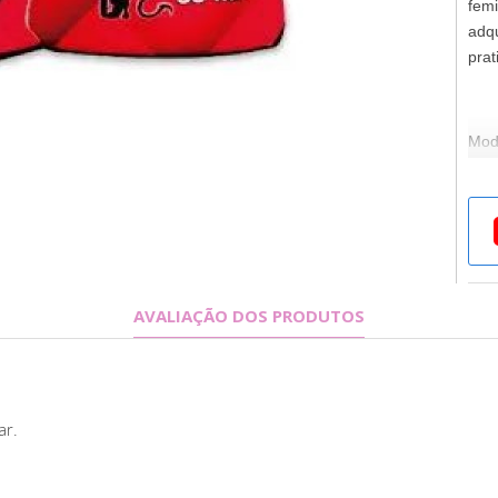
femi
adq
prat
Mod
Apli
ded
come
com
AVALIAÇÃO DOS PRODUTOS
Sen
Sent
praz
ar.
Fich
Con