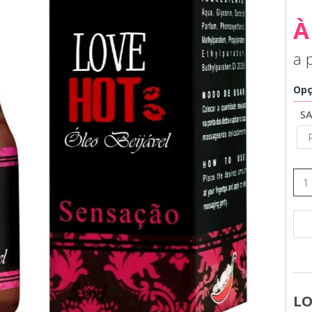
À
a 
Opç
S
LO