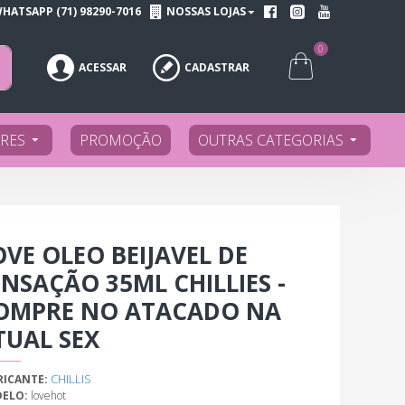
HATSAPP (71) 98290-7016
NOSSAS LOJAS
0
ACESSAR
CADASTRAR
RES
PROMOÇÃO
OUTRAS CATEGORIAS
OVE OLEO BEIJAVEL DE
ENSAÇÃO 35ML CHILLIES -
OMPRE NO ATACADO NA
TUAL SEX
CHILLIS
RICANTE:
ELO:
lovehot