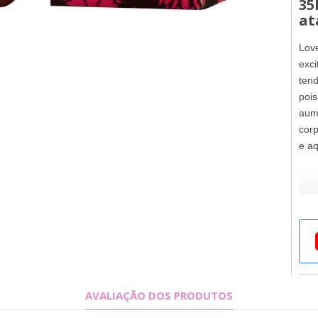
35
at
Love
exci
tend
pois
aume
corp
e aq
Love
esqu
prel
MOD
AVALIAÇÃO DOS PRODUTOS
mas