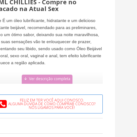
ML CHILLIES - Compre no
acado na Atual Sex
 É um óleo lubrificante, hidratante e um delicioso
tante beijável, recomendado para as preliminares,
o um ótimo sabor, deixando sua noite maravilhosa,
 suas sensações vão te enlouquecer de prazer,
ntando seu libido, sendo usado como Óleo Beijável
oral, sexo oral, vaginal e anal, tem efeito lubrificante
uece a região aplicada.
 Hot e Love Ice é uma linha de géis beijáveis que
entam, ele te proporciona muito prazer na hora das
iminares, contendo os melhores sabores.
FELIZ EM TER VOCÊ AQUI CONOSCO.
ALGUMA DÚVIDA DE COMO COMPRAR CONOSCO?
NÓS LIGAMOS PARA VOCÊ!
O DE USAR: Aplicar sobre a pele o órgão desejado,
sageando suavemente, aguardar efeito do produto.