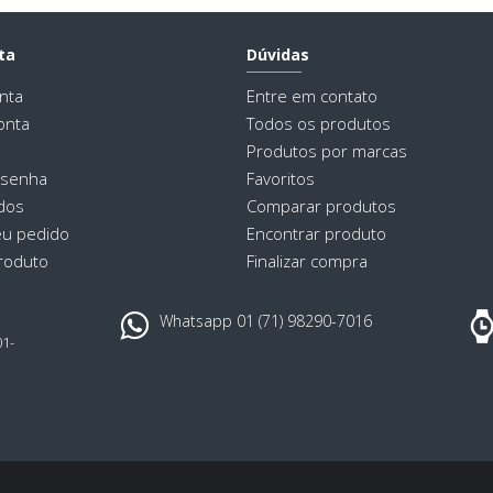
ta
Dúvidas
nta
Entre em contato
onta
Todos os produtos
Produtos por marcas
 senha
Favoritos
dos
Comparar produtos
eu pedido
Encontrar produto
roduto
Finalizar compra
Whatsapp 01 (71) 98290-7016
01-
,