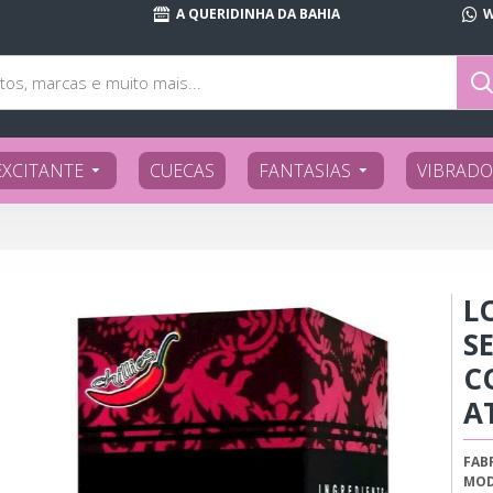
A QUERIDINHA DA BAHIA
W
EXCITANTE
CUECAS
FANTASIAS
VIBRADO
L
S
C
A
FAB
MOD