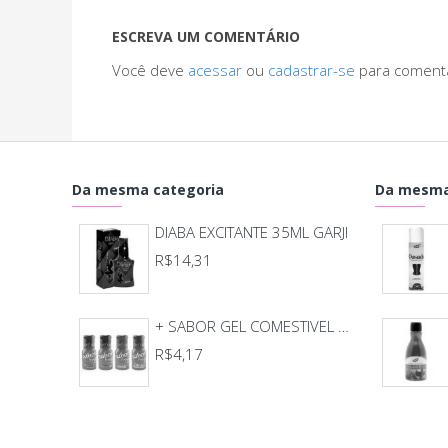
ESCREVA UM COMENTÁRIO
Você deve
acessar
ou
cadastrar-se
para coment
Da mesma categoria
Da mesma
DIABA EXCITANTE 35ML GARJI
R$14,31
+ SABOR GEL COMESTIVEL HOT E OU ICE 15ML GARJI
R$4,17