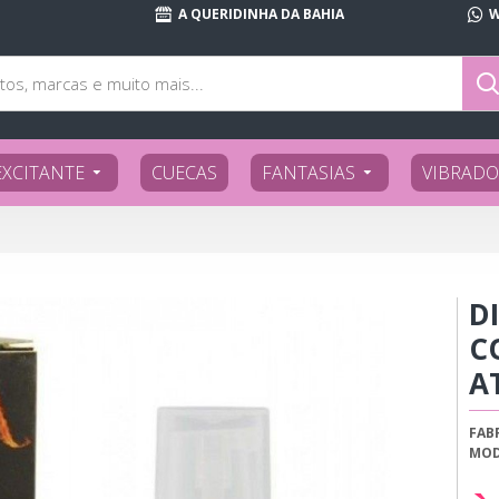
A QUERIDINHA DA BAHIA
W
EXCITANTE
CUECAS
FANTASIAS
VIBRADO
DI
C
A
FAB
MOD