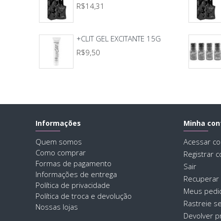
R$14,31
+CLIT GEL EXCITANTE 15G
R$9,50
Informações
Minha con
Quem somos
Acessar co
Como comprar
Registrar c
Formas de pagamento
Sair
Informações de entrega
Recuperar
Política de privacidade
Meus pedi
Política de troca e devolução
Rastreie s
Nossas lojas
Devolver p