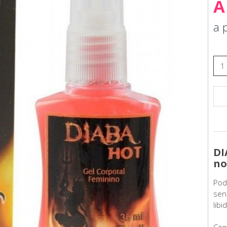
À
a 
DI
no
Pod
sen
libi