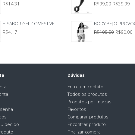
R$14,31
R$99,00
R$39,99
+ SABOR GEL COMESTIVEL HOT E OU ICE 15ML GARJI
R$4,17
R$105,50
R$90,00
ta
Dúvidas
nta
Entre em contato
onta
Todos os produtos
Produtos por marcas
 senha
Favoritos
dos
Comparar produtos
eu pedido
Encontrar produto
roduto
Finalizar compra