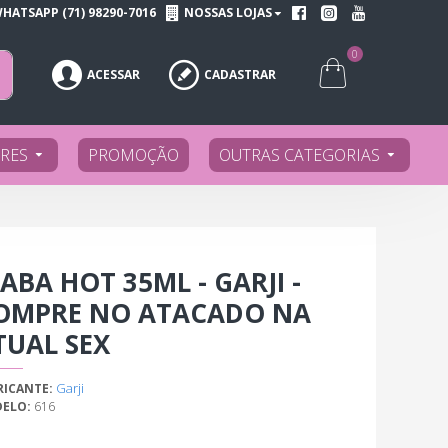
HATSAPP (71) 98290-7016
NOSSAS LOJAS
0
ACESSAR
CADASTRAR
RES
PROMOÇÃO
OUTRAS CATEGORIAS
ABA HOT 35ML - GARJI -
OMPRE NO ATACADO NA
TUAL SEX
Garji
RICANTE:
ELO:
616