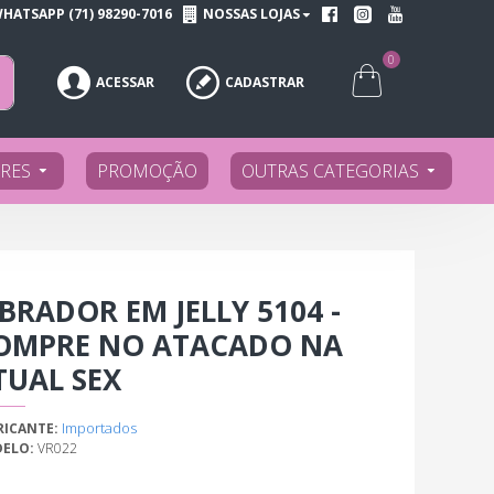
HATSAPP (71) 98290-7016
NOSSAS LOJAS
0
ACESSAR
CADASTRAR
RES
PROMOÇÃO
OUTRAS CATEGORIAS
IBRADOR EM JELLY 5104 -
OMPRE NO ATACADO NA
TUAL SEX
Importados
RICANTE:
ELO:
VR022