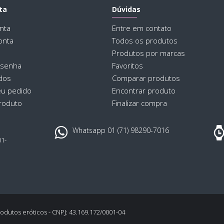
ta
Dúvidas
nta
Entre em contato
onta
Todos os produtos
Produtos por marcas
Med
 senha
Favoritos
dos
Comparar produtos
eu pedido
Encontrar produto
26 
roduto
Finalizar compra
apr
Whatsapp 01 (71) 98290-7016
01-
,
Higi
odutos eróticos - CNPJ: 43.169.172/0001-04