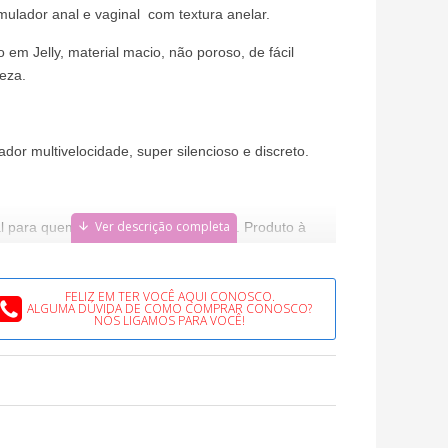
mulador anal e vaginal com textura anelar.
o em Jelly, material macio, não poroso, de fácil
eza.
ador multivelocidade, super silencioso e discreto.
l para quem, desejar novas emoções. Produto à
a d'água.
FELIZ EM TER VOCÊ AQUI CONOSCO.
ALGUMA DÚVIDA DE COMO COMPRAR CONOSCO?
NÓS LIGAMOS PARA VOCÊ!
o de uso:
 o compartimento de pilhas e as insira no mesmo,
is feche o compartimento e gire o botão para