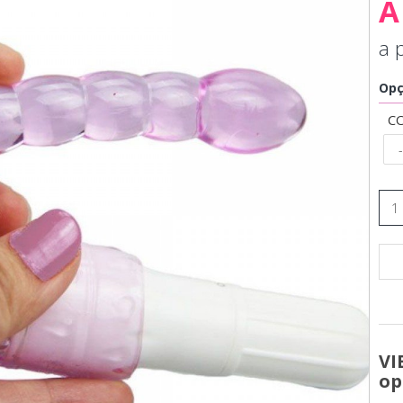
À
a 
Opç
C
VI
op