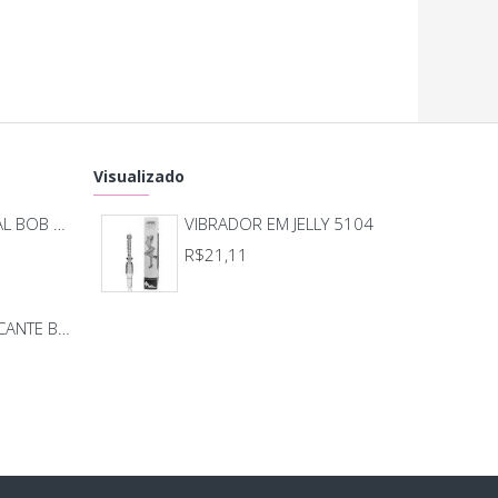
r/desligar o vibrador.
rial:
Visualizado
y e ABS.
MASSAGEADOR ANAL BOB DEEP BLUE - LELO
VIBRADOR EM JELLY 5104
R$21,11
BODY BEIJO PROVOCANTE BRANCO 592
 de bateria:
iza 1 pilha AA (não inclusa).