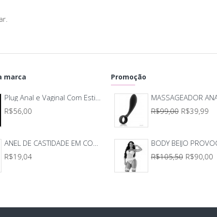
liga
ar.
Mate
 marca
Promoção
Jell
Plug Anal e Vaginal Com Estimulador - Pretty Love Edgar
R$56,00
R$99,00
R$39,99
ANEL DE CASTIDADE EM COURO
R$19,04
R$105,50
R$90,00
Tipo
Util