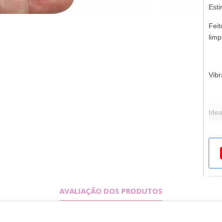
Esti
Feit
limp
Vibr
Idea
prov
Mod
AVALIAÇÃO DOS PRODUTOS
Abra
depo