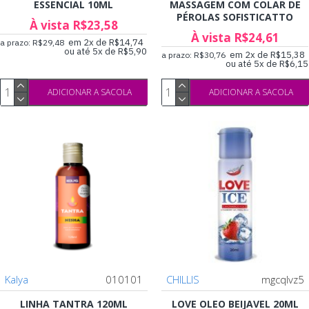
ESSENCIAL 10ML
MASSAGEM COM COLAR DE
PÉROLAS SOFISTICATTO
À vista R$23,58
À vista R$24,61
em 2x de R$14,74
a prazo: R$29,48
ou até 5x de R$5,90
em 2x de R$15,38
a prazo: R$30,76
ou até 5x de R$6,15
ADICIONAR A SACOLA
ADICIONAR A SACOLA
Kalya
010101
CHILLIS
mgcqlvz5
LINHA TANTRA 120ML
LOVE OLEO BEIJAVEL 20ML