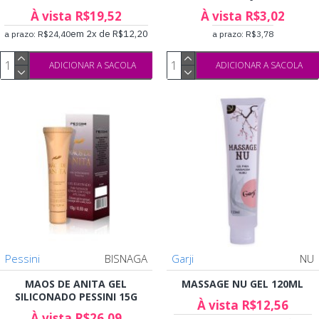
À vista R$19,52
À vista R$3,02
em 2x de R$12,20
a prazo: R$24,40
a prazo: R$3,78
ADICIONAR A SACOLA
ADICIONAR A SACOLA
Pessini
BISNAGA
Garji
NU
MAOS DE ANITA GEL
MASSAGE NU GEL 120ML
SILICONADO PESSINI 15G
À vista R$12,56
À vista R$26,09