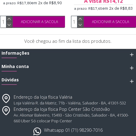
À vista R$14,12
em 2x de R$8,90
a prazo: R$17,80
em 2x de R$8,83
a prazo: R$17,65
ADICIONAR A SACOLA
ADICIONAR A SACOLA
Você chegou ao fim da lista dos produtos.
Informações
Minha conta
Dúvidas
Endereço da loja física Valéria
Loja Valéria R. da Matriz, 71b - Valéria, Salvador - BA, 41301-532
Endereço da loja física Pop Center São Cristóvão
Av. Aliomar Baleeiro, 15493 - São Cristóvão, Salvador - BA, 41500-
660 Uber Só colocar Pop Center
Whatsapp 01 (71) 98290-7016