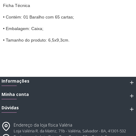
Ficha Técnica
• Contém: 01 Baralho com 65 cartas;
• Embalagem: Caixa;
• Tamanho do produto: 6,5x9,3cm.
Informações
Minha conta
Dúvidas
Endereço da loja física Valéria
Loja Valéria R. da Matriz, 71b - Valéria, Salvador - BA, 41301-532