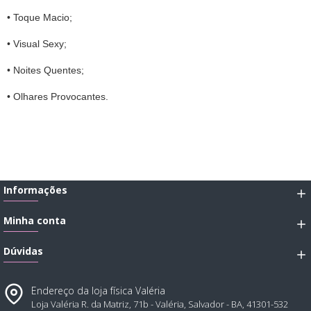
• Toque Macio;
• Visual Sexy;
• Noites Quentes;
• Olhares Provocantes.
Informações
Minha conta
Dúvidas
Endereço da loja física Valéria
Loja Valéria R. da Matriz, 71b - Valéria, Salvador - BA, 41301-532