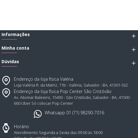
Informações
Minha conta
Dúvidas
Endereço da loja física Valéria
Loja Valéria R. da Matriz, 71b - Valéria, Salvador - BA, 41301-532
Endereço da loja física Pop Center São Cristóvão
Av. Aliomar Baleeiro, 15493 - São Cristóvão, Salvador - BA, 41500-
660 Uber Só colocar Pop Center
Whatsapp 01 (71) 98290-7016
Horário
Atendimento Segunda a Sexta das 09:00 às 18:00