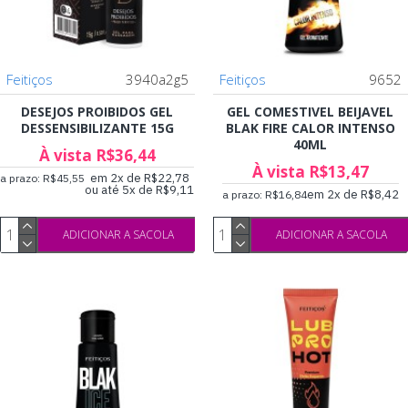
Feitiços
3940a2g5
Feitiços
9652
DESEJOS PROIBIDOS GEL
GEL COMESTIVEL BEIJAVEL
DESSENSIBILIZANTE 15G
BLAK FIRE CALOR INTENSO
40ML
À vista R$36,44
À vista R$13,47
em 2x de R$22,78
a prazo: R$45,55
ou até 5x de R$9,11
em 2x de R$8,42
a prazo: R$16,84
ADICIONAR A SACOLA
ADICIONAR A SACOLA