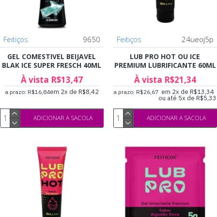
Feitiços
9650
Feitiços
24ueoj5p
GEL COMESTIVEL BEIJAVEL
LUB PRO HOT OU ICE
BLAK ICE SUPER FRESCH 40ML
PREMIUM LUBRIFICANTE 60ML
À vista R$13,47
À vista R$21,34
em 2x de R$8,42
em 2x de R$13,34
a prazo: R$16,84
a prazo: R$26,67
ou até 5x de R$5,33
ADICIONAR A SACOLA
ADICIONAR A SACOLA