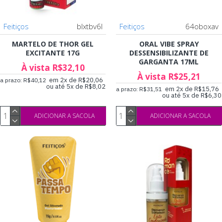
Feitiços
blxtbv6l
Feitiços
64oboxav
MARTELO DE THOR GEL
ORAL VIBE SPRAY
EXCITANTE 17G
DESSENSIBILIZANTE DE
GARGANTA 17ML
À vista R$32,10
À vista R$25,21
em 2x de R$20,06
a prazo: R$40,12
ou até 5x de R$8,02
em 2x de R$15,76
a prazo: R$31,51
ou até 5x de R$6,30
ADICIONAR A SACOLA
ADICIONAR A SACOLA