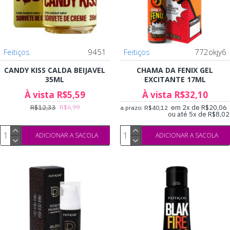
Feitiços
9451
Feitiços
772okjy6
CANDY KISS CALDA BEIJAVEL
CHAMA DA FENIX GEL
35ML
EXCITANTE 17ML
À vista R$5,59
À vista R$32,10
R$12,33
em 2x de R$20,06
R$6,99
a prazo: R$40,12
ou até 5x de R$8,02
ADICIONAR A SACOLA
ADICIONAR A SACOLA