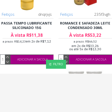
Feitiços
dnqrjvjs
Feitiços
235f3vgh
PASSA TEMPO LUBRIFICANTE
ROMANCE E SAFADEZA LEITE
SILICONADO 15G
CONDENSADO 30ML
À vista R$11,38
À vista R$53,22
em 2x de R$7,12
a prazo: R$14,23
a prazo: R$66,52
em 2x de R$33,26
ou até 5x de R$13,30
ADICIONAR A SACOLA
ADICIONAR A SACOLA
FILTRO