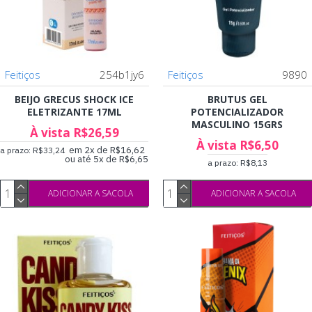
Feitiços
254b1jy6
Feitiços
9890
BEIJO GRECUS SHOCK ICE
BRUTUS GEL
ELETRIZANTE 17ML
POTENCIALIZADOR
MASCULINO 15GRS
À vista R$26,59
À vista R$6,50
em 2x de R$16,62
a prazo: R$33,24
ou até 5x de R$6,65
a prazo: R$8,13
ADICIONAR A SACOLA
ADICIONAR A SACOLA