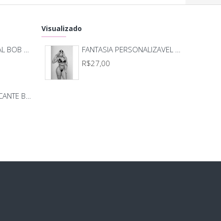
ma, e mostre ao seu amor que você é a capitã da
a de elite do amor!
Visualizado
MASSAGEADOR ANAL BOB DEEP BLUE - LELO
FANTASIA PERSONALIZAVEL SHERIFF 1.487
TÉM: 01 Top com amarração, 01 Calcinha fio
R$27,00
al, 01 Enfeite para a cabeça..
ANHO: Único (veste em média do tam. 36 ao 44).
BODY BEIJO PROVOCANTE BRANCO 592