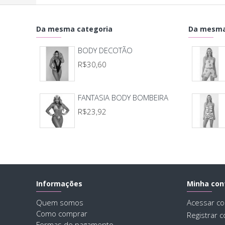
Da mesma categoria
Da mesma
BODY DECOTÃO
R$30,60
FANTASIA BODY BOMBEIRA
R$23,92
Informações
Minha con
Quem somos
Acessar co
Como comprar
Registrar c
Formas de pagamento