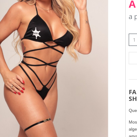
À
a 
FA
SH
Que
Most
alge
amo