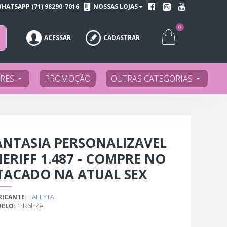
HATSAPP (71) 98290-7016
NOSSAS LOJAS
0
ACESSAR
CADASTRAR
RES
PROMOÇÃO
OUTRAS CATEGORIAS
ANTASIA PERSONALIZAVEL
HERIFF 1.487 - COMPRE NO
TACADO NA ATUAL SEX
TALLYTA
RICANTE:
ELO:
1dk6ln4e