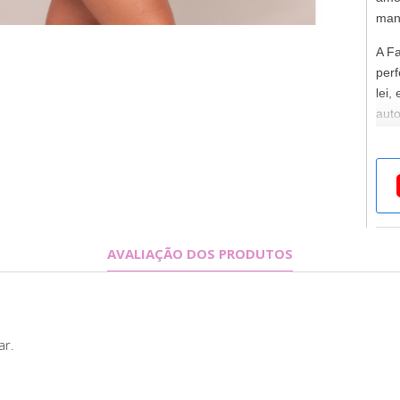
man
A Fa
perf
lei,
auto
qual
para
Ela
form
des
rec
AVALIAÇÃO DOS PRODUTOS
prop
aco
posi
cont
ar.
toda
Apro