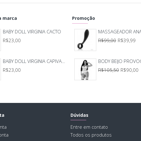
alge
trop
 marca
Promoção
BABY DOLL VIRGINIA CACTO
CON
R$23,00
R$99,00
R$39,99
dent
TAM
BABY DOLL VIRGINIA CAPIVARA
R$23,00
R$105,50
R$90,00
ta
Dúvidas
nta
Entre em contato
onta
Todos os produtos