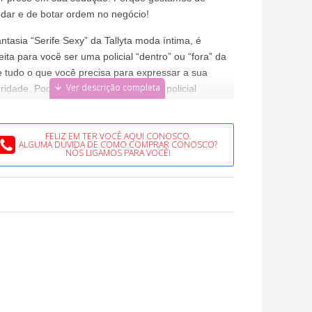
dar e de botar ordem no negócio!
ntasia “Serife Sexy” da Tallyta moda íntima, é
eita para você ser uma policial “dentro” ou “fora” da
 e tudo o que você precisa para expressar a sua
ridade. Pode acreditar que com essa policial
quer um vai cometer delitos e desejar ser preso,
 cair em seu poder!
FELIZ EM TER VOCÊ AQUI CONOSCO.
ALGUMA DÚVIDA DE COMO COMPRAR CONOSCO?
 é produzida em um lindo Body cavado que mantém o
NÓS LIGAMOS PARA VOCÊ!
ato natural dos seus seios, todo trabalhado em
ign moderno pensados na modelagem Strappy, com
orte anatômico pensado especialmente para
orcionar uma ótima aderência ao corpo,
modando na medida ideal, acentuando de maneira
tiva suas curvas, que ressalta ainda mais os
ornos de seus quadris e seu bumbum, refletindo
 a sensualidade da mulher.
veite para complementar a fantasia aliada a uma