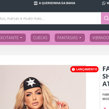
A QUERIDINHA DA BAHIA
W
EXCITANTE
CUECAS
FANTASIAS
VIBRADO
F
LANÇAMENTO
S
A
FAB
MOD