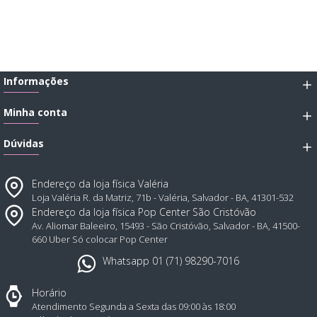
Informações
Minha conta
Dúvidas
Endereço da loja física Valéria
Loja Valéria R. da Matriz, 71b - Valéria, Salvador - BA, 41301-532
Endereço da loja física Pop Center São Cristóvão
Av. Aliomar Baleeiro, 15493 - São Cristóvão, Salvador - BA, 41500-
660 Uber Só colocar Pop Center
Whatsapp 01 (71) 98290-7016
Horário
Atendimento Segunda a Sexta das 09:00 às 18:00