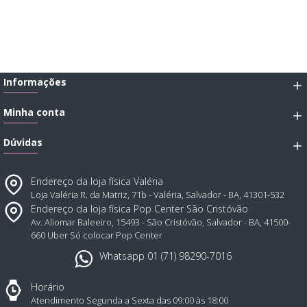
Informações
Minha conta
Dúvidas
Endereço da loja física Valéria
Loja Valéria R. da Matriz, 71b - Valéria, Salvador - BA, 41301-532
Endereço da loja física Pop Center São Cristóvão
Av. Aliomar Baleeiro, 15493 - São Cristóvão, Salvador - BA, 41500-
660 Uber Só colocar Pop Center
Whatsapp 01 (71) 98290-7016
Horário
Atendimento Segunda a Sexta das 09:00 às 18:00