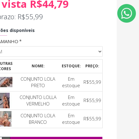
 vista R$44,79
prazo: R$55,99
ões disponíveis
AMANHO
UTRAS
NOME:
ESTOQUE:
PREÇO:
CORES
CONJUNTO LOLA
Em
R$55,99
PRETO
estoque
CONJUNTO LOLLA
Em
R$55,99
VERMELHO
estoque
CONJUNTO LOLA
Em
R$55,99
BRANCO
estoque