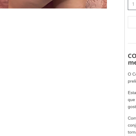
CO
me
O Co
prel
Esta
que 
gost
Com 
conj
torn