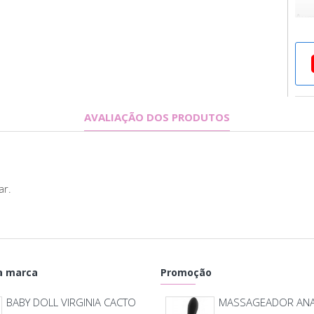
Aum
Não 
mara
Con
AVALIAÇÃO DOS PRODUTOS
- 01
ar.
Cui
- La
- U
corr
 marca
Promoção
nece
BABY DOLL VIRGINIA CACTO
- Cu