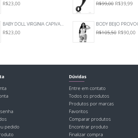
R$23,00
R$99,00
R$39,99
reco
- Ev
qual
BABY DOLL VIRGINIA CAPIVARA
R$23,00
R$105,50
R$90,00
Mod
- A 
ta
Dúvidas
Mod
nta
Entre em contato
- Ao
onta
Todos os produtos
ou u
Produtos por marcas
(imp
 senha
Favoritos
para
dos
Comparar produtos
- O 
eu pedido
Encontrar produto
roduto
Finalizar compra