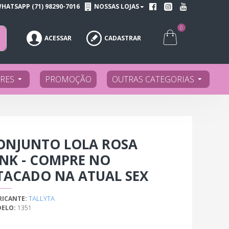
HATSAPP (71) 98290-7016
NOSSAS LOJAS
0
ACESSAR
CADASTRAR
RES
PROMOÇÃO
OUTRAS CATEGORIAS
ONJUNTO LOLA ROSA
INK - COMPRE NO
TACADO NA ATUAL SEX
TALLYTA
RICANTE:
ELO:
1351