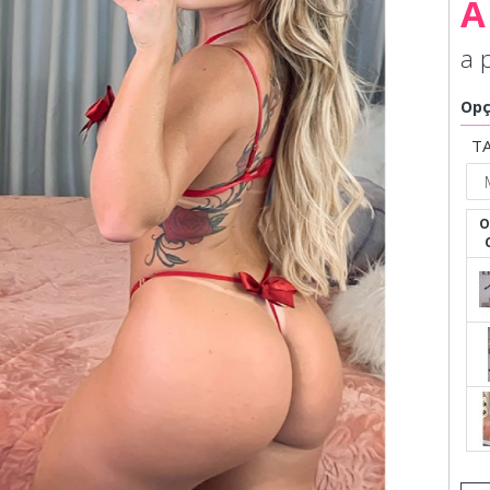
À
a 
Opç
T
O