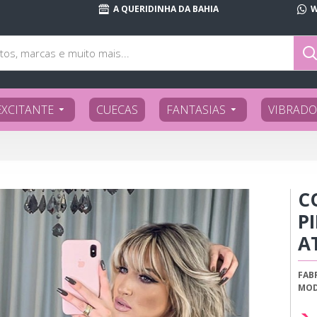
A QUERIDINHA DA BAHIA
W
EXCITANTE
CUECAS
FANTASIAS
VIBRADO
C
P
A
FAB
MOD