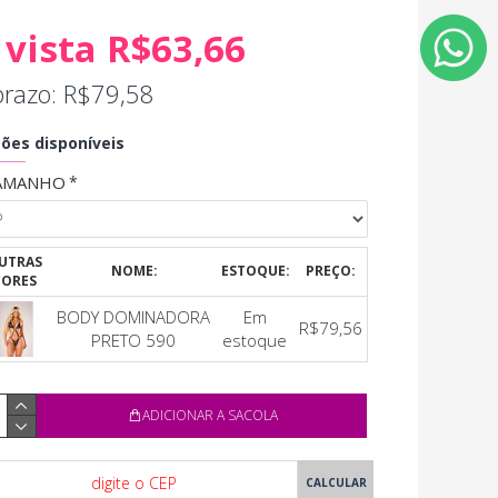
 vista R$63,66
prazo: R$79,58
ões disponíveis
AMANHO
UTRAS
NOME:
ESTOQUE:
PREÇO:
CORES
BODY DOMINADORA
Em
R$79,56
PRETO 590
estoque
ADICIONAR A SACOLA