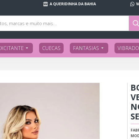
A QUERIDINHA DA BAHIA
W
EXCITANTE
CUECAS
FANTASIAS
VIBRADO
B
V
N
S
FAB
MOD