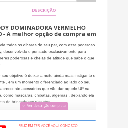
DESCRIÇÃO
DY DOMINADORA VERMELHO
0 - A melhor opção de compra em
da todos os olhares do seu par, com esse poderoso
, desenvolvido e pensado exclusivamente para
eres poderosas e cheias de atitude que sabe o que
 .
 seu objetivo é deixar a noite ainda mais instigante e
nte , em um momento diferenciado ao lado do seu
 acrescente acessórios que vão dar aquele UP na
e, como máscaras, chibatas, algemas , deixando ela
eta de brincadeiras picantes.
ody Dominadora ficará bem em mim?
rre é um tecido que imita o couro com perfeição,
FELIZ EM TER VOCÊ AQUI CONOSCO.