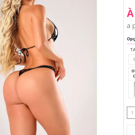
À
a 
Opç
T
O