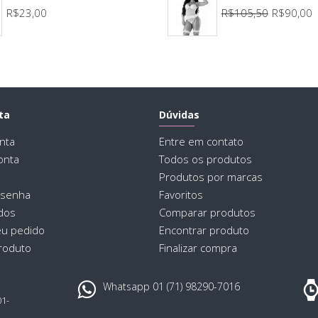
R$23,00
R$105,50
R$90,00
Fic
• C
ta
Dúvidas
• Va
nta
Entre em contato
• Em
onta
Todos os produtos
Produtos por marcas
 senha
Favoritos
Qual
dos
Comparar produtos
eu pedido
Encontrar produto
roduto
Finalizar compra
O B
poli
Whatsapp 01 (71) 98290-7016
01-