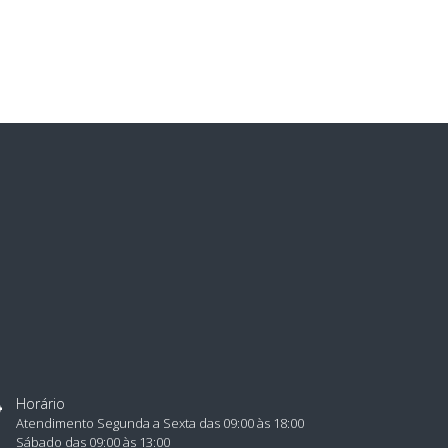
ha Técnica
ontém: 01 Body
lidade: Indeterminada;
balagem: Saquinho Plástico.
 material que o Body é confeccionado?
ody da MS Collection é confeccionado em 82%
amida e 18% elastano; forro 100% algodão.
Horário
Atendimento Segunda a Sexta das 09:00 às 18:00
Sábado das 09:00 às 13:00