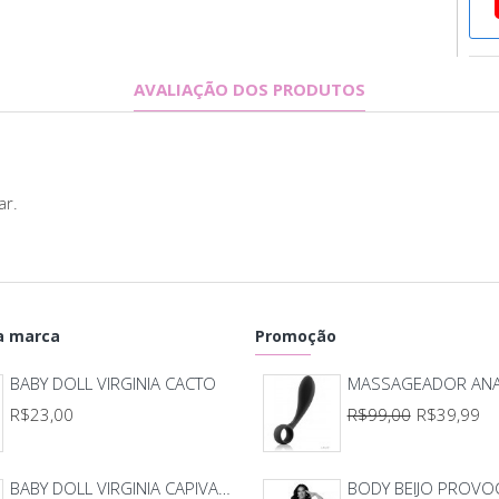
traz
infl
o ca
AVALIAÇÃO DOS PRODUTOS
O B
inst
real
aind
ar.
O qu
 marca
Promoção
• B
BABY DOLL VIRGINIA CACTO
• Se
R$23,00
R$99,00
R$39,99
• Pr
• Fe
BABY DOLL VIRGINIA CAPIVARA