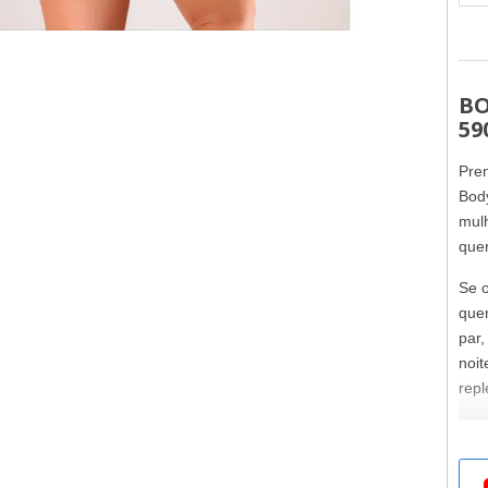
BO
59
Pren
Body
mulh
quer
Se o
que
par,
noit
repl
O B
O ci