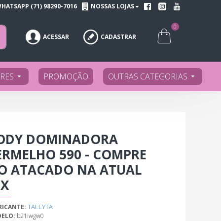
HATSAPP (71) 98290-7016
NOSSAS LOJAS
0
ACESSAR
CADASTRAR
RES
PROMOÇÃO
OUTRAS CATEGORIAS
ODY DOMINADORA
ERMELHO 590 - COMPRE
O ATACADO NA ATUAL
EX
TALLYTA
RICANTE:
ELO:
b21iwgw0