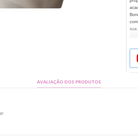
prop
acad
Bon
com
sua 
Espe
Cond
AVALIAÇÃO DOS PRODUTOS
Tam
Elá
ar.
Arg