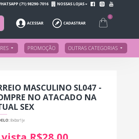
HATSAPP (71) 98290-7016
NOSSAS LOJAS
0
ACESSAR
CADASTRAR
RES
PROMOÇÃO
OUTRAS CATEGORIAS
RREIO MASCULINO SL047 -
OMPRE NO ATACADO NA
TUAL SEX
ELO:
8xbsr1jv
 vista R$28,00