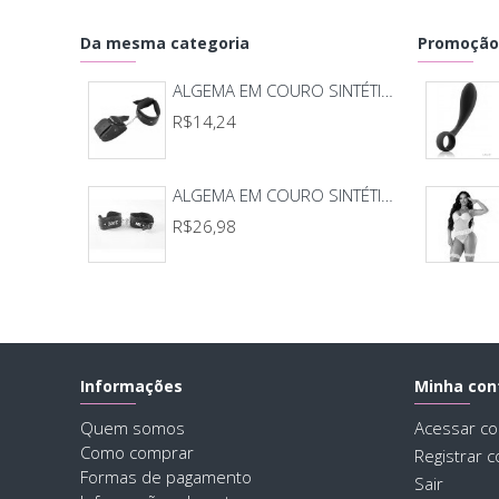
Da mesma categoria
Promoção
ALGEMA EM COURO SINTÉTICO
R$14,24
ALGEMA EM COURO SINTÉTICO PERSONALIZADA
R$26,98
Informações
Minha con
Quem somos
Acessar co
Como comprar
Registrar c
Formas de pagamento
Sair