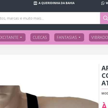
A QUERIDINHA DA BAHIA
W
EXCITANTE
CUECAS
FANTASIAS
VIBRADO
A
C
A
MOD
À