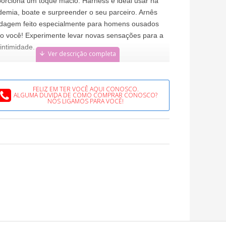
orciona um toque macio. Harness é ideal usar na
emia, boate e surpreender o seu parceiro. Arnês
dagem feito especialmente para homens ousados
o você! Experimente levar novas sensações para a
intimidade.
cificação do produto:
FELIZ EM TER VOCÊ AQUI CONOSCO.
ALGUMA DÚVIDA DE COMO COMPRAR CONOSCO?
NÓS LIGAMOS PARA VOCÊ!
ição: 100% novo e de alta qualidade
anho: Único
stico: 30mm
ola em metal: 42mm