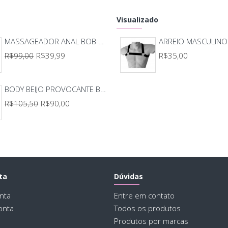
Visualizado
Mate
MASSAGEADOR ANAL BOB DEEP BLUE - LELO
ARREIO MASCULINO
R$99,00
R$39,99
R$35,00
Cor:
BODY BEIJO PROVOCANTE BRANCO 592
R$105,50
R$90,00
Mar
Padr
ta
Dúvidas
Elás
nta
Entre em contato
onta
Todos os produtos
Produtos por marcas
Elás