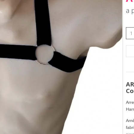
a 
AR
Co
Arre
Har
Arnê
fabr